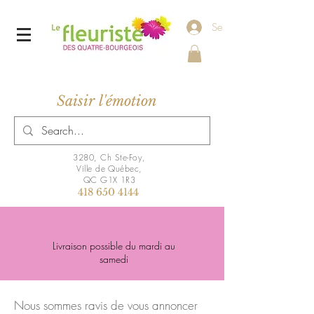
Se connecter
Saisir l'émotion
3280, Ch Ste-Foy,
Ville de Québec,
QC G1X 1R3
418 650 4144
Livraison possible du mardi au
samedi
Nous sommes ravis de vous annoncer