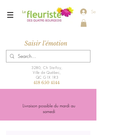
Se connecter
Saisir l'émotion
3280, Ch Ste-Foy,
Ville de Québec,
QC G1X 1R3
418 650 4144
Livraison possible du mardi au
samedi