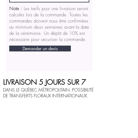
Note :
Les tarifs pour une livraison seront
calculés lors de la commande. Toutes les
commandes doivent nous être confirmées
au minimum deux semaines avant la date
de la cérémonie. Un dépôt de 10% est
nécessaire pour sécuriser la commande.
Demander un devis
LIVRAISON 5 JOURS SUR 7
DANS LE QUÉBEC MÉTROPOLITAIN. POSSIBILITÉ
DE TRANSFERTS FLORAUX INTERNATIONAUX.