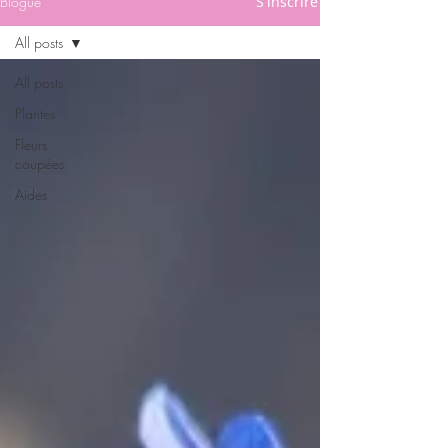
Blogue
S'inscrire
All posts
All posts
Plantes
Fleurs
coupées
Aides