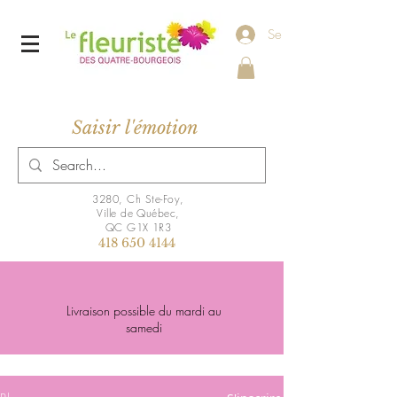
Se connecter
Saisir l'émotion
3280, Ch Ste-Foy,
Ville de Québec,
QC G1X 1R3
418 650 4144
Livraison possible du mardi au
samedi