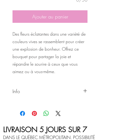
Ajouter au panier
Des fleurs éclatantes dans une variété de
couleurs vives se rassemblent pour créer
une explosion de bonheur. Offrez ce
bouquet pour partager la joie et
répandre le sourire à ceux que vous
aimez ou à vous-même.
Info
Tous les arrangements sur ce site sont
sujet à changement selon les saisons et
les disponibilités.
LIVRAISON 5 JOURS SUR 7
DANS LE QUÉBEC MÉTROPOLITAIN. POSSIBILITÉ