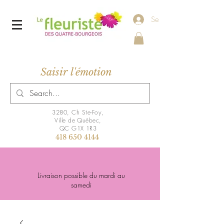
Se connecter
Saisir l'émotion
3280, Ch Ste-Foy,
Ville de Québec,
QC G1X 1R3
418 650 4144
Livraison possible du mardi au
samedi