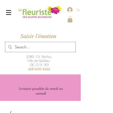
Se connecter
Saisir l'émotion
3280, Ch Ste-Foy,
Ville de Québec,
QC G1X 1R3
418 650 4144
Livraison possible du mardi au
samedi