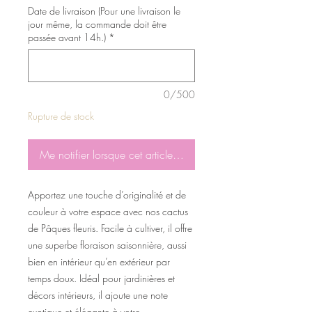
Date de livraison (Pour une livraison le
jour même, la commande doit être
passée avant 14h.)
*
0/500
Rupture de stock
Me notifier lorsque cet article est disponible
Apportez une touche d’originalité et de
couleur à votre espace avec nos cactus
de Pâques fleuris. Facile à cultiver, il offre
une superbe floraison saisonnière, aussi
bien en intérieur qu’en extérieur par
temps doux. Idéal pour jardinières et
décors intérieurs, il ajoute une note
exotique et élégante à votre