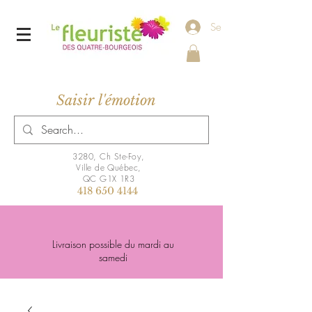
Se connecter
Saisir l'émotion
3280, Ch Ste-Foy,
Ville de Québec,
QC G1X 1R3
418 650 4144
Livraison possible du mardi au
samedi