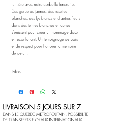
lumière avec notre corbeille funéraire.
Des gerberas jaunes, des rosettes
blanches, des lys blancs et d'autres fleurs
dans des teintes blanches et jaunes
s'unissent pour créer un hommage doux
et réconfortant. Un témoignage de paix
et de respect pour honorer la mémoire
du défunt.
infos
Tous les arrangements sur ce site sont
sujet à changement selon les saisons et
les disponibilités.
LIVRAISON 5 JOURS SUR 7
DANS LE QUÉBEC MÉTROPOLITAIN. POSSIBILITÉ
DE TRANSFERTS FLORAUX INTERNATIONAUX.