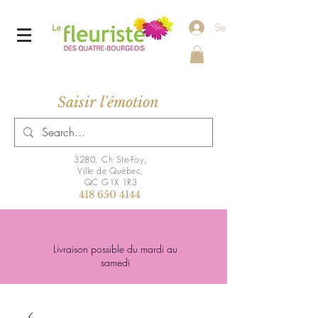
Se connecter
Saisir l'émotion
3280, Ch Ste-Foy,
Ville de Québec,
QC G1X 1R3
418 650 4144
Livraison possible du mardi au
samedi