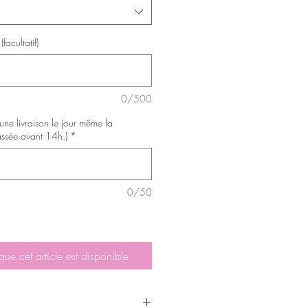
facultatif)
0/500
 une livraison le jour même la
ssée avant 14h.)
*
0/50
que cet article est disponible