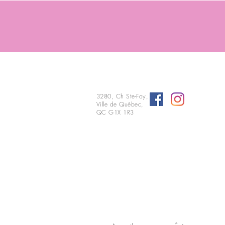
3280, Ch Ste-Foy,
Ville de Québec,
QC G1X 1R3