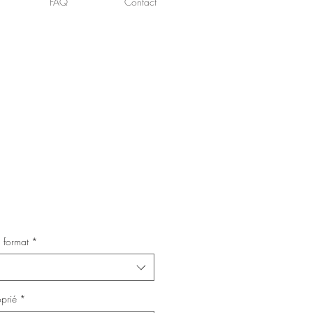
FAQ
Contact
 format
*
oprié
*