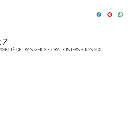
Tout les arrangements s
selon les saisons et les 
R 7
SIBILITÉ DE TRANSFERTS FLORAUX INTERNATIONAUX.