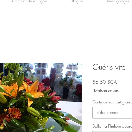
Commande en ligne
Blogue
Témoignages
Guéris vite
Prix
56,50 $CA
Livraison en sus
Carte de souhait grand
Sélectionner
Ballon à l'hélium appr