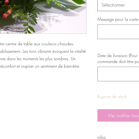
Sélectionner
Message pour la carte (
tre centre de table aux couleurs chaudes,
lissement. Les tons vibrants évoquent la vitalité
Date de livraison (Pour
 même dans les moments les plus sombres. Un
commande doit être pa
confort et inspirer un sentiment de bien-être.
Rupture de stock
Me notifier lors
infos