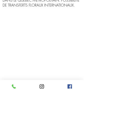
DANS LE QUÉBEC MÉTROPOLITAIN. POSSIBILITÉ
DE TRANSFERTS FLORAUX INTERNATIONAUX.
Infolettre
Rejoindre