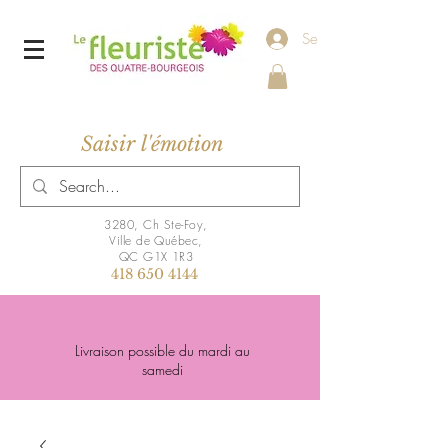
Se connecter
Saisir l'émotion
3280, Ch Ste-Foy,
Ville de Québec,
QC G1X 1R3
418 650 4144
Livraison possible du mardi au
samedi