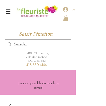
Se connecter
Saisir l'émotion
3280, Ch Ste-Foy,
Ville de Québec,
QC G1X 1R3
418 650 4144
Livraison possible du mardi au
samedi