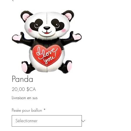
Panda
Prix
20,00 $CA
Livraison en sus
Pesée pour ballon
*