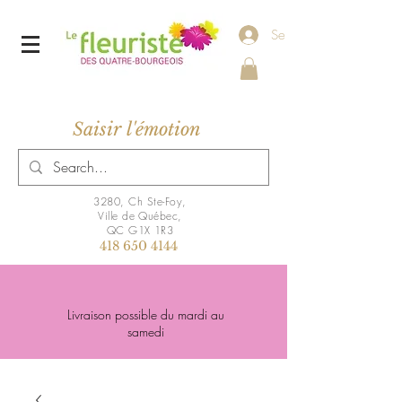
Se connecter
Saisir l'émotion
3280, Ch Ste-Foy,
Ville de Québec,
QC G1X 1R3
418 650 4144
Livraison possible du mardi au
samedi