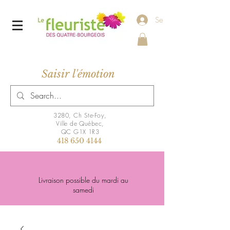
Se connecter
Saisir l'émotion
3280, Ch Ste-Foy,
Ville de Québec,
QC G1X 1R3
418 650 4144
Livraison possible du mardi au
samedi