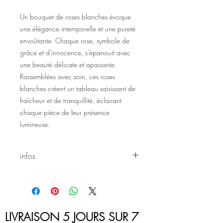
Un bouquet de roses blanches évoque
une élégance intemporelle et une pureté
envoûtante. Chaque rose, symbole de
grâce et d'innocence, s'épanouit avec
une beauté délicate et apaisante.
Rassemblées avec soin, ces roses
blanches créent un tableau saisissant de
fraîcheur et de tranquillité, éclairant
chaque pièce de leur présence
lumineuse.
infos
Tous les arrangements sur ce site sont
sujet à changement selon les saisons et
les disponibilités.
LIVRAISON 5 JOURS SUR 7