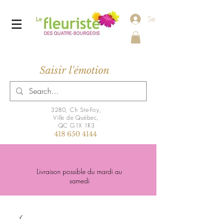
Se connecter
Saisir l'émotion
3280, Ch Ste-Foy,
Ville de Québec,
QC G1X 1R3
418 650 4144
Livraison possible du mardi au
samedi