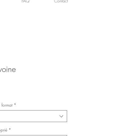
FAQ
Contact
voine
 format
*
oprié
*