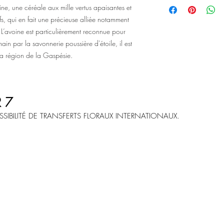
ne, une céréale aux mille vertus apaisantes et
selon les saisons et les 
ifs, qui en fait une précieuse alliée notamment
 L’avoine est particulièrement reconnue pour
in par la savonnerie poussière d'étoile, il est
la région de la Gaspésie.
R 7
SIBILITÉ DE TRANSFERTS FLORAUX INTERNATIONAUX.