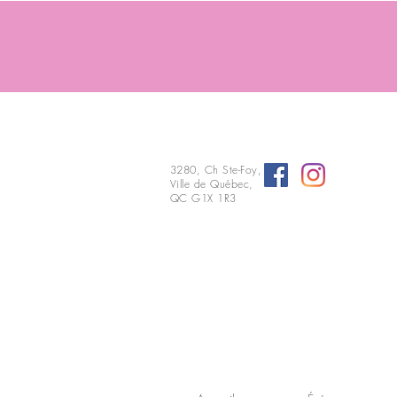
3280, Ch Ste-Foy,
Ville de Québec,
QC G1X 1R3