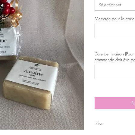
Sélectionner
Message pour la carte (
Date de livraison (Pour
commande doit être pa
Aj
infos
Tous les arrangements s