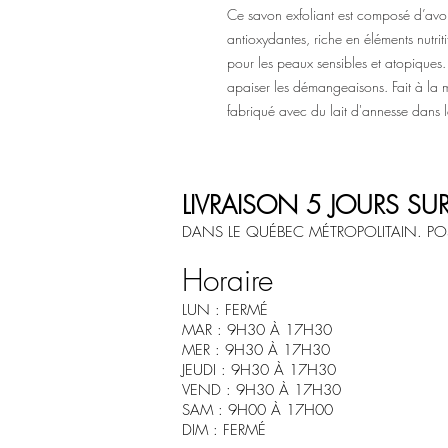
Ce savon exfoliant est composé d’avoi
antioxydantes, riche en éléments nutrit
pour les peaux sensibles et atopiques.
apaiser les démangeaisons. Fait à la ma
fabriqué avec du lait d'annesse dans 
LIVRAISON 5 JOURS SU
DANS LE QUÉBEC MÉTROPOLITAIN. POS
Horaire
LUN : FERMÉ
MAR : 9H30 À 17H30
MER : 9H30 À 17H30
JEUDI : 9H30 À 17H30
VEND : 9H30 À 17H30
SAM : 9H00 À 17H00
DIM : FERMÉ