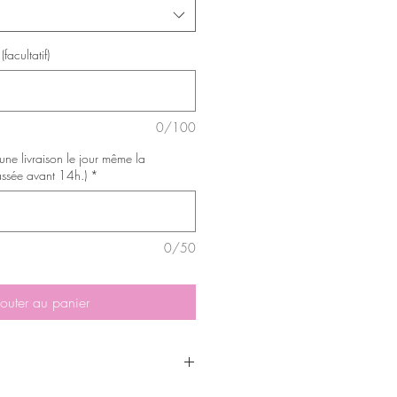
facultatif)
0/100
 une livraison le jour même la
ssée avant 14h.)
*
0/50
outer au panier
ur ce site sont sujet à changement