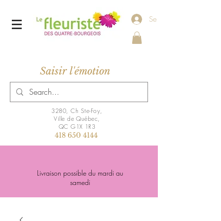
Se connecter
Saisir l'émotion
3280, Ch Ste-Foy,
Ville de Québec,
QC G1X 1R3
418 650 4144
Livraison possible du mardi au
samedi