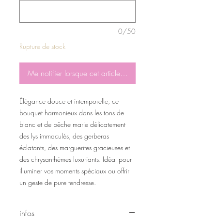
0/50
Rupture de stock
Me notifier lorsque cet article est disponible
Élégance douce et intemporelle, ce
bouquet harmonieux dans les tons de
blanc et de pêche marie délicatement
des lys immaculés, des gerberas
éclatants, des marguerites gracieuses et
des chrysanthèmes luxuriants. Idéal pour
illuminer vos moments spéciaux ou offrir
un geste de pure tendresse.
infos